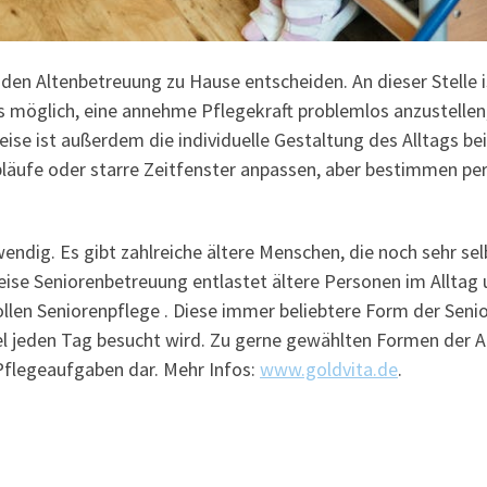
nden Altenbetreuung zu Hause entscheiden. An dieser Stelle is
s möglich, eine annehme Pflegekraft problemlos anzustellen
se ist außerdem die individuelle Gestaltung des Alltags bei
bläufe oder starre Zeitfenster anpassen, aber bestimmen pe
endig. Es gibt zahlreiche ältere Menschen, die noch sehr sel
se Seniorenbetreuung entlastet ältere Personen im Alltag 
llen Seniorenpflege . Diese immer beliebtere Form der Senio
iel jeden Tag besucht wird. Zu gerne gewählten Formen der A
 Pflegeaufgaben dar. Mehr Infos:
www.goldvita.de
.